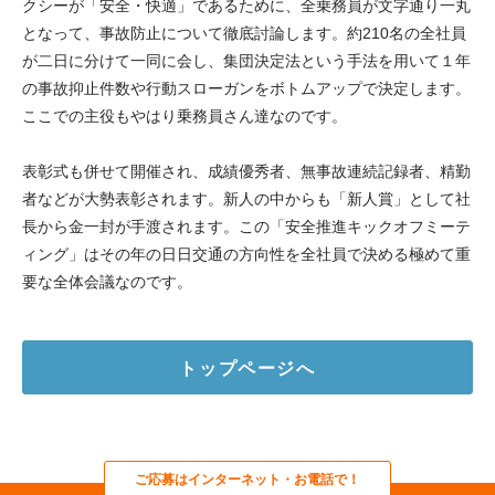
クシーが「安全・快適」であるために、全乗務員が文字通り一丸
となって、事故防止について徹底討論します。約210名の全社員
が二日に分けて一同に会し、集団決定法という手法を用いて１年
の事故抑止件数や行動スローガンをボトムアップで決定します。
ここでの主役もやはり乗務員さん達なのです。
表彰式も併せて開催され、成績優秀者、無事故連続記録者、精勤
者などが大勢表彰されます。新人の中からも「新人賞」として社
長から金一封が手渡されます。この「安全推進キックオフミーテ
ィング」はその年の日日交通の方向性を全社員で決める極めて重
要な全体会議なのです。
トップページへ
ご応募はインターネット・お電話で！